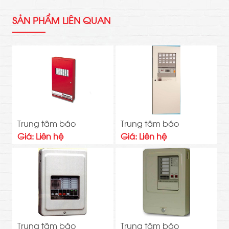
SẢN PHẨM LIÊN QUAN
Trung tâm báo
Trung tâm báo
cháy 2
cháy 3
Giá: Liên hệ
Giá: Liên hệ
Trung tâm báo
Trung tâm báo