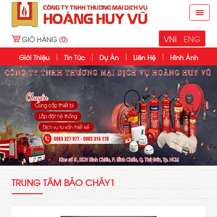
VNI
ENG
GIỎ HÀNG (
0
)
Giới Thiệu
Tin Tức
Dự Án
Liên Hệ
Hình Ảnh
TRUNG TÂM BÁO CHÁY1